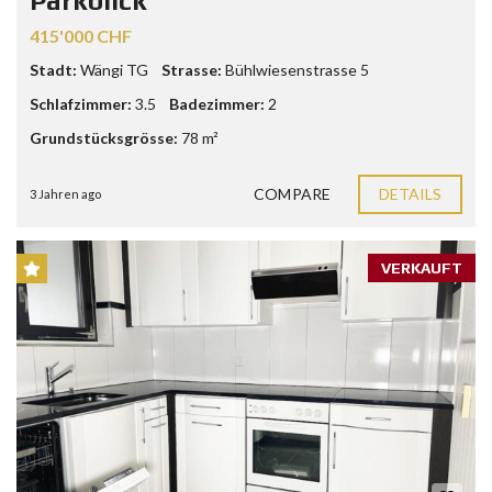
Parkblick
415'000 CHF
Stadt:
Wängi TG
Strasse:
Bühlwiesenstrasse 5
Schlafzimmer:
3.5
Badezimmer:
2
Grundstücksgrösse:
78 m²
COMPARE
DETAILS
3 Jahren ago
VERKAUFT