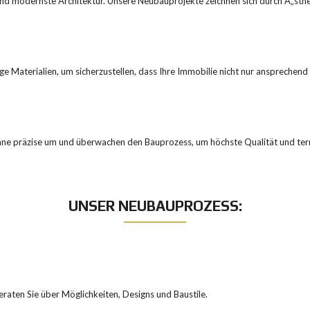
d modernste Architektur. Unsere Neubauprojekte zeichnen sich durch Ã„sthetik
e Materialien, um sicherzustellen, dass Ihre Immobilie nicht nur ansprechend i
ne präzise um und überwachen den Bauprozess, um höchste Qualität und term
UNSER NEUBAUPROZESS:
beraten Sie über Möglichkeiten, Designs und Baustile.