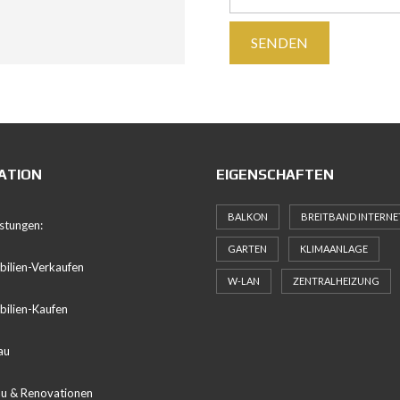
ATION
EIGENSCHAFTEN
BALKON
BREITBAND INTERNE
istungen:
GARTEN
KLIMAANLAGE
ilien-Verkaufen
W-LAN
ZENTRALHEIZUNG
ilien-Kaufen
au
u & Renovationen