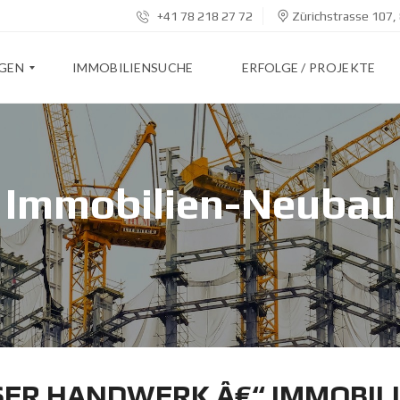
+41 78 218 27 72
Zürichstrasse 107,
NGEN
IMMOBILIENSUCHE
ERFOLGE / PROJEKTE
Immobilien-Neubau
NSER HANDWERK Â€“ IMMOBIL