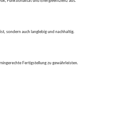
, Funktionalität und Energieeffizienz aus.
st, sondern auch langlebig und nachhaltig.
ingerechte Fertigstellung zu gewährleisten.