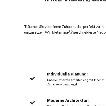
F
E
N
I
M
Träumen Sie von einem Zuhause, das perfekt zu Ih
M
umzusetzen. Wir bieten maÃŸgeschneiderte Neubaup
O
B
I
L
I
E
N
-
K
A
U
Individuelle Planung:
F
E
Unsere Experten arbeiten eng mit Ihnen zu
N
Zuhause widerspiegeln.
N
E
Moderne Architektur:
U
B