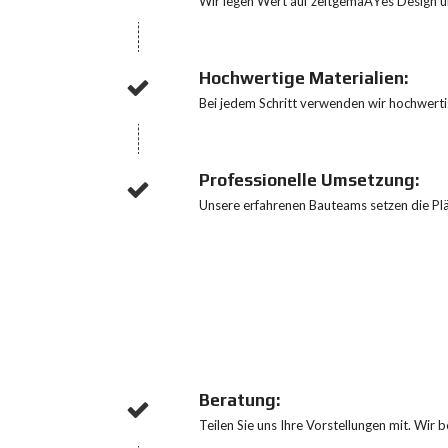
Wir legen Wert auf zeitgemäÃŸes Design un
A
U
Hochwertige Materialien:
U
M
Bei jedem Schritt verwenden wir hochwertig
B
A
U
/
R
Professionelle Umsetzung:
E
Unsere erfahrenen Bauteams setzen die Plä
N
O
V
A
T
I
O
N
E
N
Beratung:
Teilen Sie uns Ihre Vorstellungen mit. Wir 