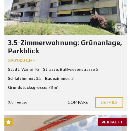
3.5-Zimmerwohnung: Grünanlage,
Parkblick
390'000 CHF
Stadt:
Wängi TG
Strasse:
Bühlwiesenstrasse 5
Schlafzimmer:
3.5
Badezimmer:
2
Grundstücksgrösse:
78 m²
COMPARE
DETAILS
3 Jahren ago
VERKAUFT