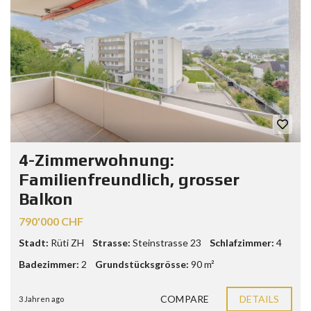
4-Zimmerwohnung:
Familienfreundlich, grosser
Balkon
790'000 CHF
Stadt:
Rüti ZH
Strasse:
Steinstrasse 23
Schlafzimmer:
4
Badezimmer:
2
Grundstücksgrösse:
90 m²
COMPARE
DETAILS
3 Jahren ago