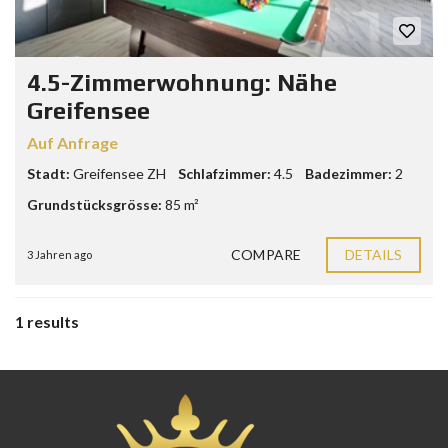
4.5-Zimmerwohnung: Nähe
Greifensee
Auf Anfrage
Stadt:
Greifensee ZH
Schlafzimmer:
4.5
Badezimmer:
2
Grundstücksgrösse:
85 m²
COMPARE
DETAILS
3 Jahren ago
1 results