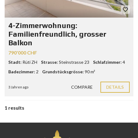
4-Zimmerwohnung:
Familienfreundlich, grosser
Balkon
790'000 CHF
Stadt:
Rüti ZH
Strasse:
Steinstrasse 23
Schlafzimmer:
4
Badezimmer:
2
Grundstücksgrösse:
90 m²
COMPARE
DETAILS
3 Jahren ago
1 results