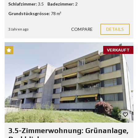
Schlafzimmer:
3.5
Badezimmer:
2
Grundstücksgrösse:
78 m²
COMPARE
DETAILS
3 Jahren ago
VERKAUFT
3.5-Zimmerwohnung: Grünanlage,