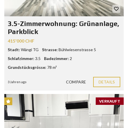
3.5-Zimmerwohnung: Grünanlage,
Parkblick
415'000 CHF
Stadt:
Wängi TG
Strasse:
Bühlwiesenstrasse 5
Schlafzimmer:
3.5
Badezimmer:
2
Grundstücksgrösse:
78 m²
COMPARE
DETAILS
3 Jahren ago
VERKAUFT