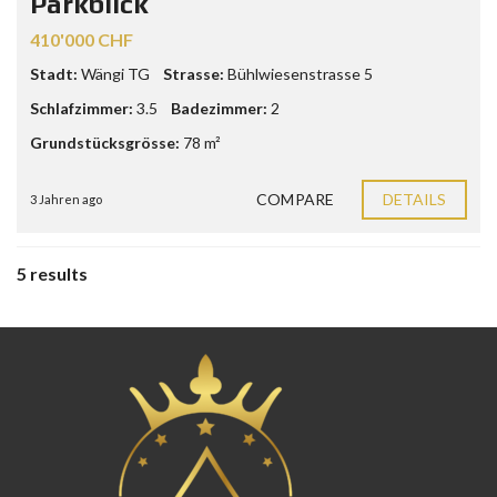
Parkblick
410'000 CHF
Stadt:
Wängi TG
Strasse:
Bühlwiesenstrasse 5
Schlafzimmer:
3.5
Badezimmer:
2
Grundstücksgrösse:
78 m²
COMPARE
DETAILS
3 Jahren ago
5 results