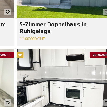
n:
5-Zimmer Doppelhaus in
Ruhigelage
1'100'000 CHF
KAUFT
VERKAU