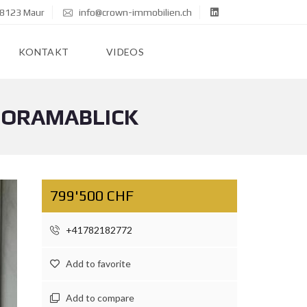
 8123 Maur
info@crown-immobilien.ch
KONTAKT
VIDEOS
NORAMABLICK
799'500 CHF
+41782182772
Add to favorite
Add to compare