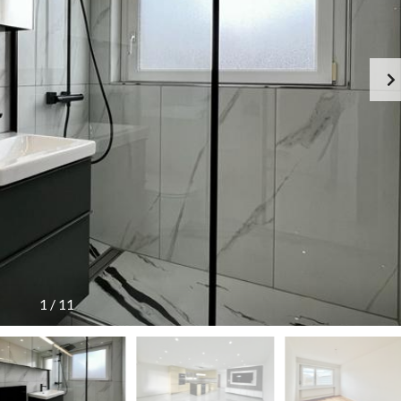
1
/
11