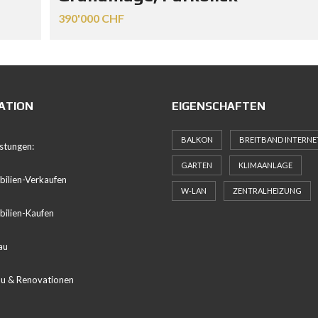
390'000 CHF
ATION
EIGENSCHAFTEN
BALKON
BREITBAND INTERNE
istungen:
GARTEN
KLIMAANLAGE
ilien-Verkaufen
W-LAN
ZENTRALHEIZUNG
ilien-Kaufen
au
u & Renovationen