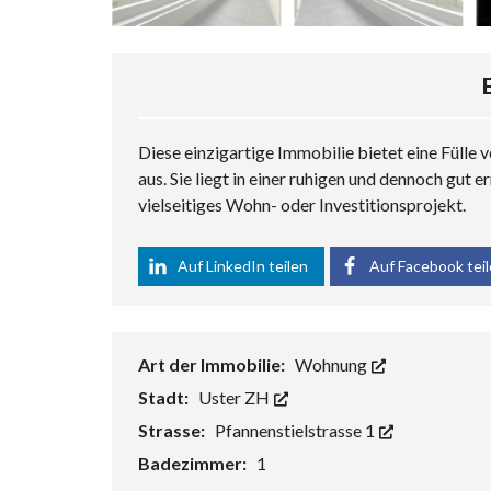
A
U
U
M
B
A
Diese einzigartige Immobilie bietet eine Fülle
U
/
aus. Sie liegt in einer ruhigen und dennoch gu
R
vielseitiges Wohn- oder Investitionsprojekt.
E
N
O
Auf LinkedIn teilen
Auf Facebook tei
V
A
T
I
O
N
Art der Immobilie:
Wohnung
E
N
Stadt:
Uster ZH
Strasse:
Pfannenstielstrasse 1
Badezimmer:
1