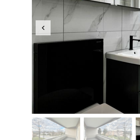
F
E
N
I
M
M
O
B
I
L
I
E
N
-
K
A
U
F
E
N
N
E
U
B