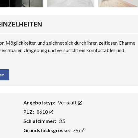
EINZELHEITEN
 von Möglichkeiten und zeichnet sich durch ihren zeitlosen Charme
t erreichbaren Umgebung und verspricht ein komfortables und
len
Angebotstyp:
Verkauft
PLZ:
8610
Schlafzimmer:
3.5
Grundstücksgrösse:
79 m²