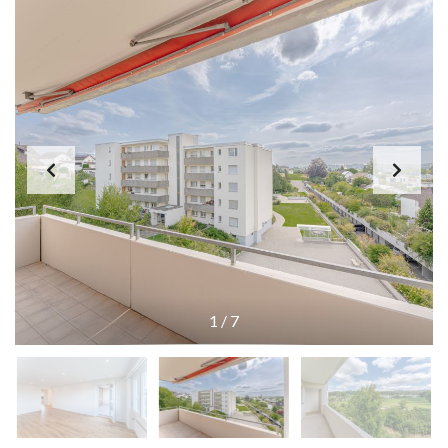
1
/
7